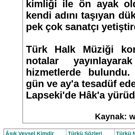
kimliği ile ön ayak ol
kendi adını taşıyan dü
pek çok sanatçı yetiştir
Türk Halk Müziği kon
notalar yayınlayar
hizmetlerde bulundu
gün ve ay'a tesadüf ed
Lapseki'de Hâk'a yürüd
Kaynak: w
Âşık Veysel Kimdir
Türkü Sözleri
Türkü N