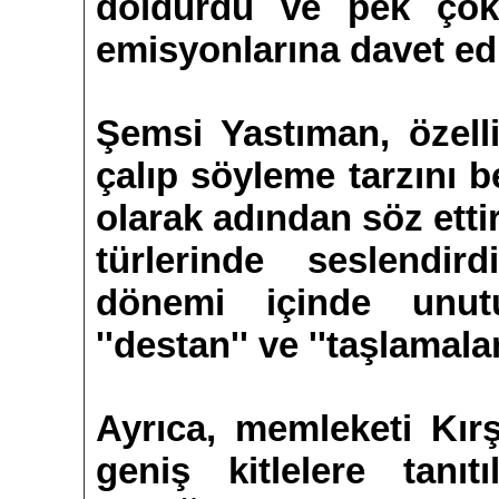
doldurdu ve pek çok 
emisyonlarına davet edi
Şemsi Yastıman, özell
çalıp söyleme tarzını 
olarak adından söz ettir
türlerinde seslendir
dönemi içinde unu
''destan'' ve ''taşlamaları
Ayrıca, memleketi Kırş
geniş kitlelere tanıtı