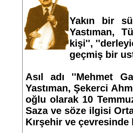
Yakın bir sü
Yastıman, Tü
kişi'', ''derley
geçmiş bir ust
Asıl adı ''Mehmet Ga
Yastıman, Şekerci Ahm
oğlu olarak 10 Temmuz
Saza ve söze ilgisi Ort
Kırşehir ve çevresinde k