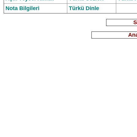
Nota Bilgileri
Türkü Dinle
S
Ana