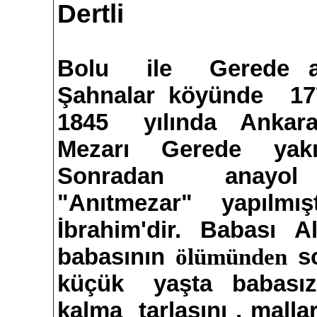
Dertli
Bolu ile Gerede ar
Şahnalar köyünde 17
1845 yılında
Ankar
Mezarı Gerede
yak
Sonradan anayo
"Anıtmezar"
yapılmışt
İbrahim'dir. Babası Ali 
babasının
s
ölümünden
küçük yaşta babasız
kalma tarlasını , mallar