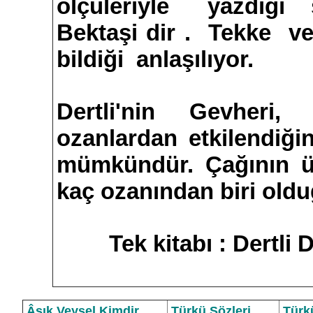
ölçüleriyle yazdığı
Bektaşi dir . Tekke
bildiği anlaşılıyor.
Dertli'nin Gevheri
ozanlardan etkilendiğin
mümkündür. Çağının ünl
kaç ozanından biri old
Tek kitabı :
Dertli D
Âşık Veysel Kimdir
Türkü Sözleri
Türk