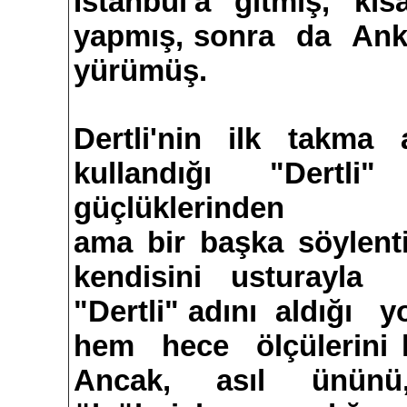
İstanbul'a gitmiş, kı
yapmış, sonra da Ank
yürümüş.
Dertli'nin ilk takma 
kullandığı "Dertli
güçlüklerinden
ama bir başka söylen
kendisini usturayla 
"Dertli" adını aldığı 
hem hece ölçülerini k
Ancak, asıl ününü