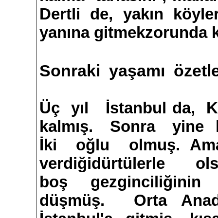
Dertli de, yakın köyle
yanına gitmekzorunda ka
Sonraki yaşamı özetle
Üç yıl İstanbul da, 
kalmış. Sonra yine
İki oğlu olmuş. Ama D
verdiğidürtülerle o
boş gezginciliğinin
düşmüş. Orta Anado