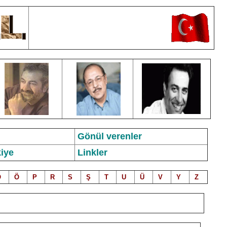
Gönül verenler
iye
Linkler
O
Ö
P
R
S
Ş
T
U
Ü
V
Y
Z