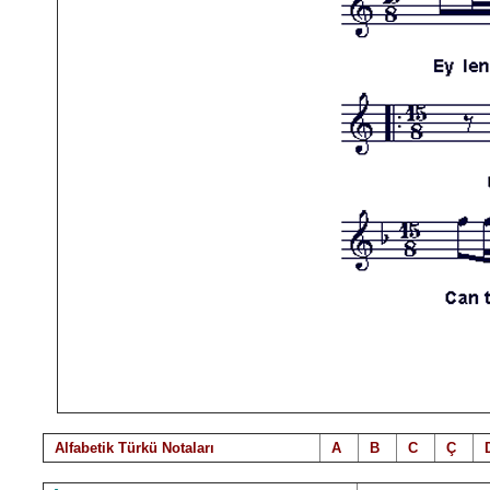
Alfabetik Türkü Notalar
ı
A
B
C
Ç