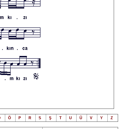
O
Ö
P
R
S
Ş
T
U
Ü
V
Y
Z