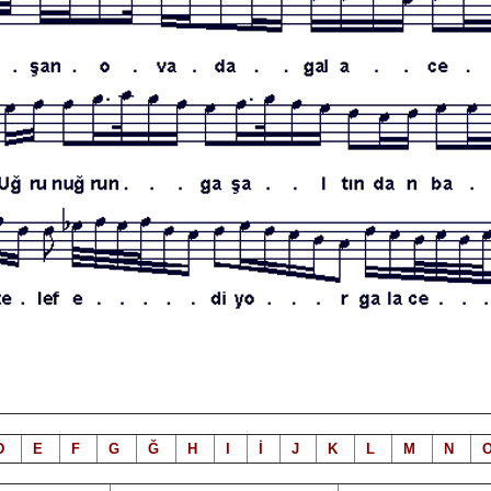
D
E
F
G
Ğ
H
I
İ
J
K
L
M
N