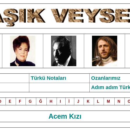
Türkü Notalar
ı
Ozanlarımız
Adım adım Türk
D
E
F
G
Ğ
H
I
İ
J
K
L
M
N
Acem Kızı