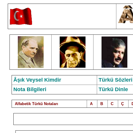
Âşık Veysel Kimdir
Türkü Sözleri
Nota Bilgileri
Türkü Dinle
Alfabetik Türkü Notalar
ı
A
B
C
Ç