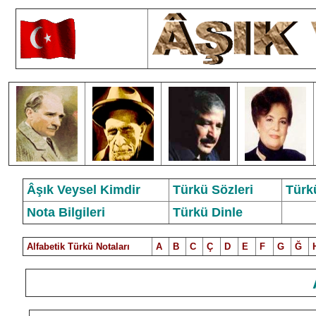
Âşık Veysel Kimdir
Türkü Sözleri
Türk
Nota Bilgileri
Türkü Dinle
Alfabetik Türkü Notalar
ı
A
B
C
Ç
D
E
F
G
Ğ