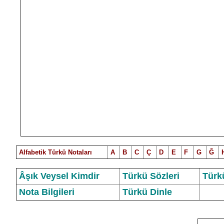
Alfabetik Türkü Notalar
ı
A
B
C
Ç
D
E
F
G
Ğ
Âşık Veysel Kimdir
Türkü Sözleri
Türk
Nota Bilgileri
Türkü Dinle