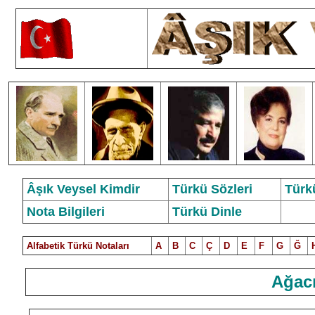
Âşık Veysel Kimdir
Türkü Sözleri
Türk
Nota Bilgileri
Türkü Dinle
Alfabetik Türkü Notalar
ı
A
B
C
Ç
D
E
F
G
Ğ
Ağac