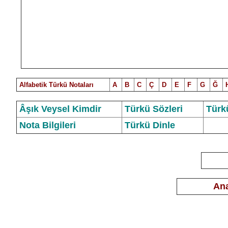
Alfabetik Türkü Notalar
ı
A
B
C
Ç
D
E
F
G
Ğ
Âşık Veysel Kimdir
Türkü Sözleri
Türk
Nota Bilgileri
Türkü Dinle
Ana