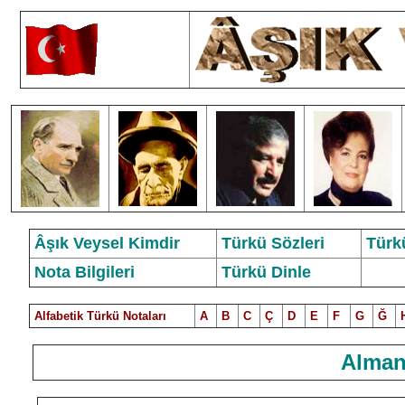
Âşık Veysel Kimdir
Türkü Sözleri
Türk
Nota Bilgileri
Türkü Dinle
Alfabetik Türkü Notalar
ı
A
B
C
Ç
D
E
F
G
Ğ
Alman