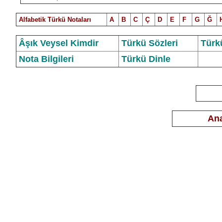
Alfabetik Türkü Notalar
ı
A
B
C
Ç
D
E
F
G
Ğ
Âşık Veysel Kimdir
Türkü Sözleri
Türk
Nota Bilgileri
Türkü Dinle
Ana