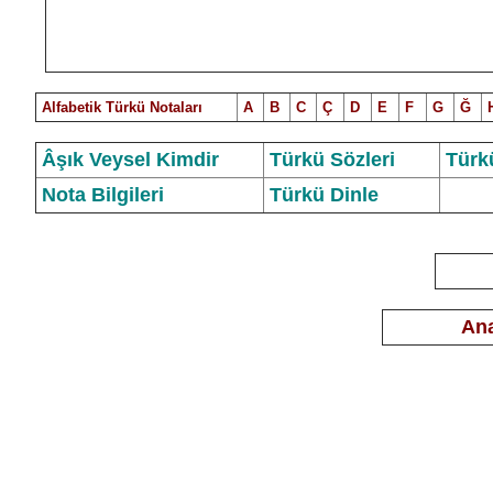
Alfabetik Türkü Notalar
ı
A
B
C
Ç
D
E
F
G
Ğ
Âşık Veysel Kimdir
Türkü Sözleri
Türk
Nota Bilgileri
Türkü Dinle
Ana