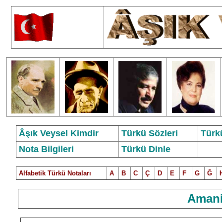
Âşık Veysel Kimdir
Türkü Sözleri
Türk
Nota Bilgileri
Türkü Dinle
Alfabetik Türkü Notalar
ı
A
B
C
Ç
D
E
F
G
Ğ
Amani