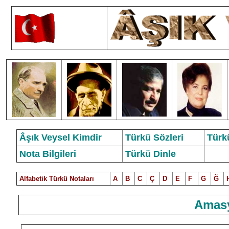
Âşık Veysel Kimdir
Türkü Sözleri
Türk
Nota Bilgileri
Türkü Dinle
Alfabetik Türkü Notalar
ı
A
B
C
Ç
D
E
F
G
Ğ
Amasy