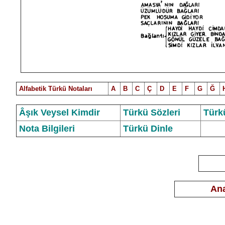
Alfabetik Türkü Notalar
ı
A
B
C
Ç
D
E
F
G
Ğ
Âşık Veysel Kimdir
Türkü Sözleri
Türk
Nota Bilgileri
Türkü Dinle
Ana