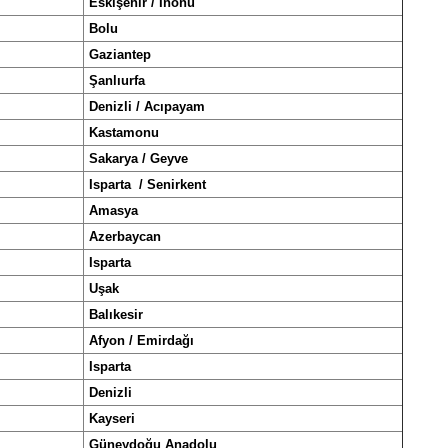
Eskişehir / İnönü
Bolu
Gaziantep
Şanlıurfa
Denizli / Acıpayam
Kastamonu
Sakarya / Geyve
Isparta / Senirkent
Amasya
Azerbaycan
Isparta
Uşak
Balıkesir
Afyon / Emirdağı
Isparta
Denizli
Kayseri
Güneydoğu Anadolu