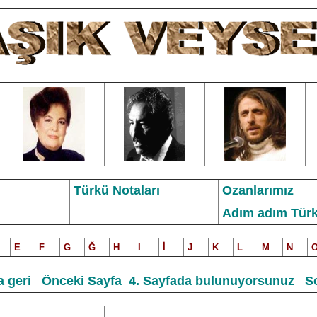
Türkü Notalar
ı
Ozanlarımız
Adım adım Türk
E
F
G
Ğ
H
I
İ
J
K
L
M
N
 geri
Önceki Sayfa
4. Sayfada bulunuyorsunuz
S