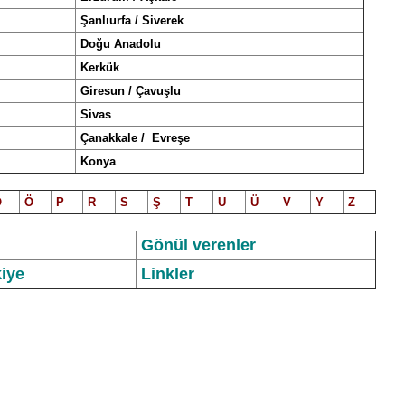
Şanlıurfa / Siverek
Doğu Anadolu
Kerkük
Giresun / Çavuşlu
Sivas
Çanakkale / Evreşe
Konya
O
Ö
P
R
S
Ş
T
U
Ü
V
Y
Z
Gönül verenler
iye
Linkler