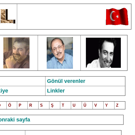
Gönül verenler
iye
Linkler
O
Ö
P
R
S
Ş
T
U
Ü
V
Y
Z
onraki sayfa