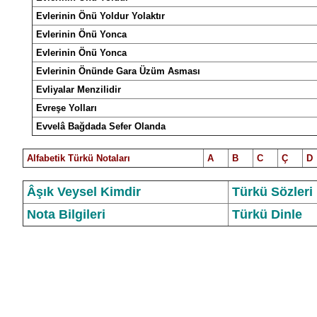
Evlerinin Önü Yoldur Yolaktır
Evlerinin Önü Yonca
Evlerinin Önü Yonca
Evlerinin Önünde Gara Üzüm Asması
Evliyalar Menzilidir
Evreşe Yolları
Evv
e
lâ Bağdada Sefer Olanda
Alfabetik Türkü Notalar
ı
A
B
C
Ç
D
Âşık Veysel Kimdir
Türkü Sözleri
Nota Bilgileri
Türkü Dinle