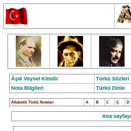
Âşık Veysel Kimdir
Türkü Sözleri
Nota Bilgileri
Türkü Dinle
Alfabetik Türkü Notalar
ı
A
B
C
Ç
D
Ana sayfaya