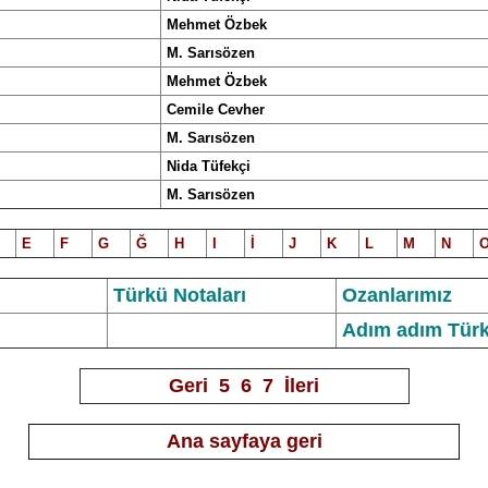
Mehmet Özbek
M. Sarısözen
Mehmet Özbek
Cemile Cevher
M. Sarısözen
Nida Tüfekçi
M. Sarısözen
E
F
G
Ğ
H
I
İ
J
K
L
M
N
Türkü Notalar
ı
Ozanlarımız
Adım adım Türk
Geri
5
6
7
İleri
Ana sayfaya geri