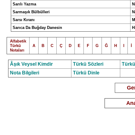
Sarılı Yazma
N
Sarmaşık Bülbülleri
N
Sarsı Kıranı
M
Sarıca Da Buğday Danesin
H
Alfabetik
Türkü
A
B
C
Ç
D
E
F
G
Ğ
H
I
İ
Notalar
ı
Âşık Veysel Kimdir
Türkü Sözleri
Türkü
Nota Bilgileri
Türkü Dinle
Ger
Ana