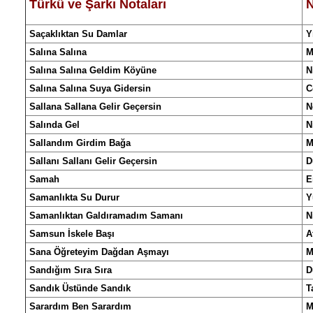
Türkü
ve
Şarkı
Notalar
ı
N
Saçaklıktan Su Damlar
Y
Salına Salına
M
Salına Salına Geldim Köyüne
N
Salına Salına Suya Gidersin
C
Sallana Sallana Gelir Geçersin
N
Salında Gel
N
Sallandım Girdim Bağa
M
Sallanı Sallanı Gelir Geçersin
D
Samah
E
Samanlıkta Su Durur
Y
Samanlıktan Galdıramadım Samanı
N
Samsun İskele Başı
A
Sana Öğreteyim Dağdan Aşmayı
M
Sandığım Sıra Sıra
D
Sandık Üstünde Sandık
T
Sarardım Ben Sarardım
M