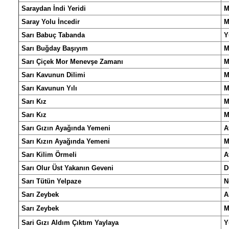
Saraydan İndi Yeridi
M
Saray Yolu İncedir
M
Sarı Babuç Tabanda
Y
Sarı Buğday Başıyım
M
Sarı Çiçek Mor Menevşe Zamanı
M
Sarı Kavunun Dilimi
M
Sarı Kavunun Yılı
M
Sarı Kız
M
Sarı Kız
M
Sarı Gızın Ayağında Yemeni
A
Sarı Kızın Ayağında Yemeni
M
Sarı Kilim Örmeli
A
Sarı Olur Üst Yakanın Geveni
D
Sarı Tütün Yelpaze
N
Sarı Zeybek
A
Sarı Zeybek
M
Sari Gızı Aldım Çıktım Yaylaya
Y