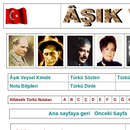
Âşık Veysel Kimdir
Türkü Sözleri
Türkü
Nota Bilgileri
Türkü Dinle
Alfabetik Türkü Notalar
ı
A
B
C
Ç
D
E
F
G
Ğ
Ana sayfaya geri
Önceki Sayfa
2