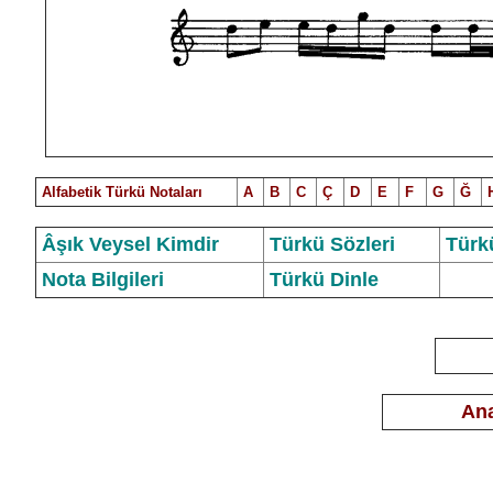
Alfabetik Türkü Notalar
ı
A
B
C
Ç
D
E
F
G
Ğ
Âşık Veysel Kimdir
Türkü Sözleri
Türk
Nota Bilgileri
Türkü Dinle
Ana