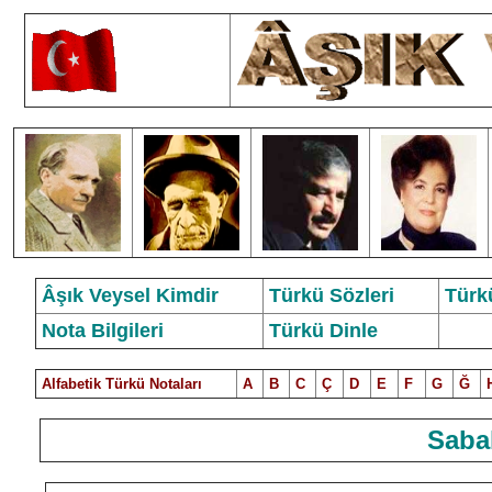
Âşık Veysel Kimdir
Türkü Sözleri
Türk
Nota Bilgileri
Türkü Dinle
Alfabetik Türkü Notalar
ı
A
B
C
Ç
D
E
F
G
Ğ
Saba