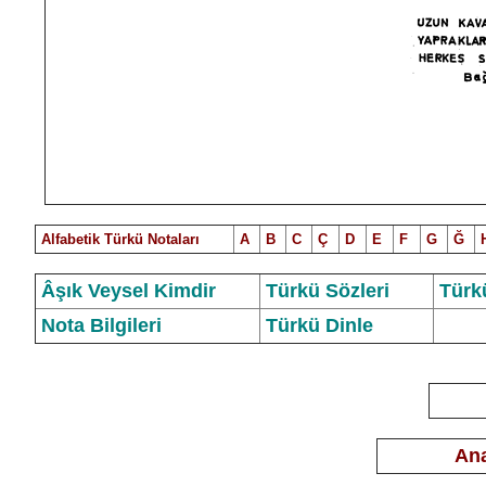
Alfabetik Türkü Notalar
ı
A
B
C
Ç
D
E
F
G
Ğ
Âşık Veysel Kimdir
Türkü Sözleri
Türk
Nota Bilgileri
Türkü Dinle
Ana