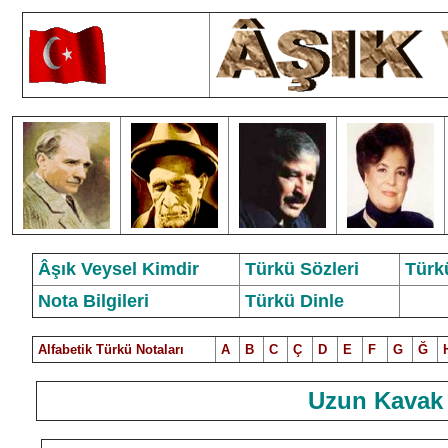
Âşık Veysel Kimdir
Türkü Sözleri
Türk
Nota Bilgileri
Türkü Dinle
Alfabetik Türkü Notalar
ı
A
B
C
Ç
D
E
F
G
Ğ
Uzun Kavak 