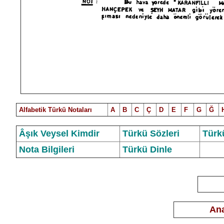
Alfabetik Türkü Notalar
ı
A
B
C
Ç
D
E
F
G
Ğ
Âşık Veysel Kimdir
Türkü Sözleri
Türk
Nota Bilgileri
Türkü Dinle
Ana