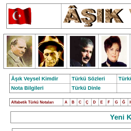
Âşık Veysel Kimdir
Türkü Sözleri
Türk
Nota Bilgileri
Türkü Dinle
Alfabetik Türkü Notalar
ı
A
B
C
Ç
D
E
F
G
Ğ
Yeni 