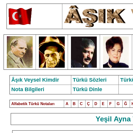
Âşık Veysel Kimdir
Türkü Sözleri
Türk
Nota Bilgileri
Türkü Dinle
Alfabetik Türkü Notalar
ı
A
B
C
Ç
D
E
F
G
Ğ
Yeşil Ayna