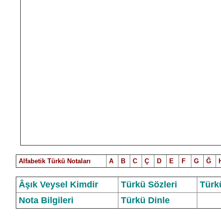
Alfabetik Türkü Notalar
ı
A
B
C
Ç
D
E
F
G
Ğ
Âşık Veysel Kimdir
Türkü Sözleri
Türk
Nota Bilgileri
Türkü Dinle