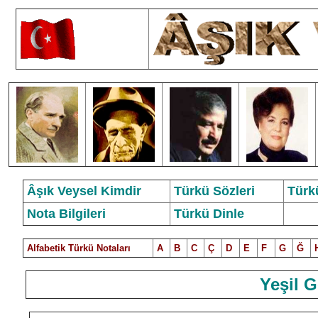
Âşık Veysel Kimdir
Türkü Sözleri
Türk
Nota Bilgileri
Türkü Dinle
Alfabetik Türkü Notalar
ı
A
B
C
Ç
D
E
F
G
Ğ
Yeşil 