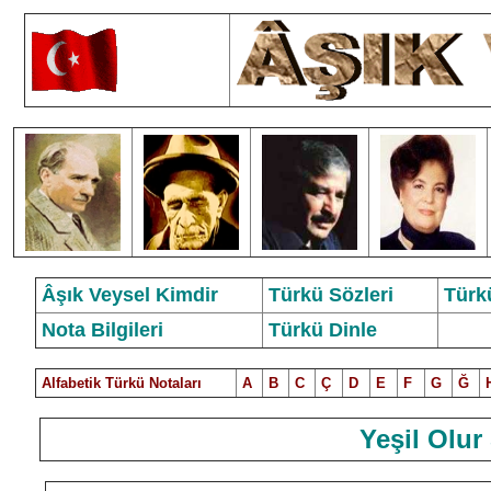
Âşık Veysel Kimdir
Türkü Sözleri
Türk
Nota Bilgileri
Türkü Dinle
Alfabetik Türkü Notalar
ı
A
B
C
Ç
D
E
F
G
Ğ
Yeşil Olur