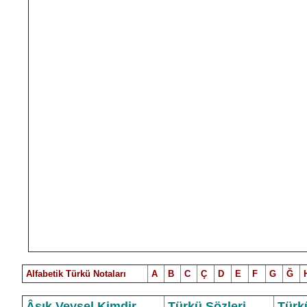
Alfabetik Türkü Notalar
ı
A
B
C
Ç
D
E
F
G
Ğ
Âşık Veysel Kimdir
Türkü Sözleri
Türk