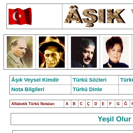
Âşık Veysel Kimdir
Türkü Sözleri
Türk
Nota Bilgileri
Türkü Dinle
Alfabetik Türkü Notalar
ı
A
B
C
Ç
D
E
F
G
Ğ
Yeşil Olur