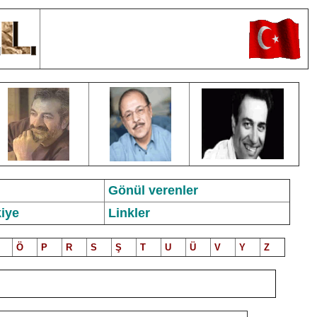
Gönül verenler
iye
Linkler
Ö
P
R
S
Ş
T
U
Ü
V
Y
Z