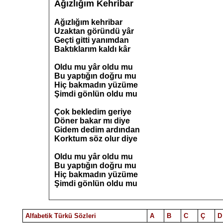
Ağızlığım Kehribar
Ağızlığım kehribar
Uzaktan göründü yâr
Geçti gitti yanımdan
Baktıklarım kaldı kâr
Oldu mu yâr oldu mu
Bu yaptığın doğru mu
Hiç bakmadın yüzüme
Şimdi gönlün oldu mu
Çok bekledim geriye
Döner bakar mı diye
Gidem dedim ardından
Korktum söz olur diye
Oldu mu yâr oldu mu
Bu yaptığın doğru mu
Hiç bakmadın yüzüme
Şimdi gönlün oldu mu
Alfabetik Türkü Sözleri
A
B
C
Ç
D