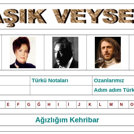
Türkü Notalar
ı
Ozanlarımız
Adım adım Türk
E
F
G
Ğ
H
I
İ
J
K
L
M
N
O
Ağızlığım Kehribar