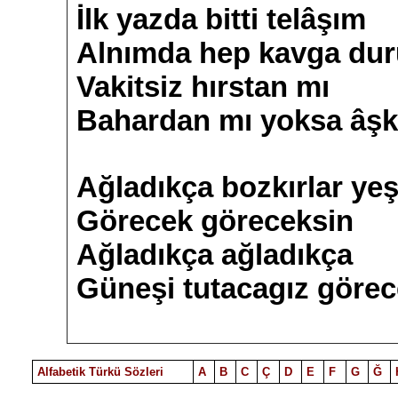
İlk yazda bitti telâşım
Alnımda hep kavga dur
Vakitsiz hırstan mı
Bahardan mı yoksa âşk
Ağladıkça bozkırlar ye
Görecek göreceksin
Ağladıkça ağladıkça
Güneşi tutacagız görec
Alfabetik Türkü Sözleri
A
B
C
Ç
D
E
F
G
Ğ