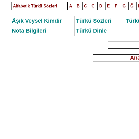
Alfabetik Türkü Sözleri
A
B
C
Ç
D
E
F
G
Ğ
Âşık Veysel Kimdir
Türkü Sözleri
Türk
Nota Bilgileri
Türkü Dinle
Ana