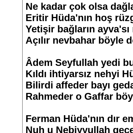
Ne kadar çok olsa dağla
Eritir Hüda'nın hoş rüz
Yetişir bağların ayva'sı 
Açılır nevbahar böyle 
Âdem Seyfullah yedi b
Kıldı ihtiyarsız nehyi H
Bilirdi affeder bayı ged
Rahmeder o Gaffar böy
Ferman Hüda'nın dır e
Nuh u Nebiyyullah geç