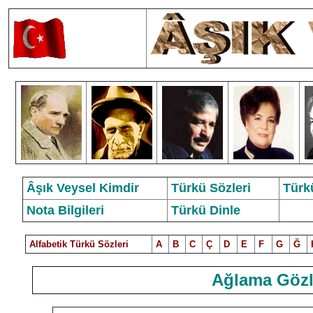
Âşık Veysel Kimdir
Türkü Sözleri
Türk
Nota Bilgileri
Türkü Dinle
Alfabetik Türkü Sözleri
A
B
C
Ç
D
E
F
G
Ğ
Ağlama Gözl