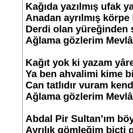
Kağıda yazılmış ufak ya
Anadan ayrılmış körpe 
Derdi olan yüreğinden s
Ağlama gözlerim Mevlâ
Kağıt yok ki yazam yâ
Ya ben ahvalimi kime b
Can tatlıdır vuram ken
Ağlama gözlerim Mevlâ
Abdal Pir Sultan’ım bö
Ayrılık gömleğim biçti 