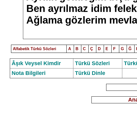
Ben ayrılmaz idim felek
Ağlama gözlerim mevla
Alfabetik Türkü Sözleri
A
B
C
Ç
D
E
F
G
Ğ
Âşık Veysel Kimdir
Türkü Sözleri
Türk
Nota Bilgileri
Türkü Dinle
Ana