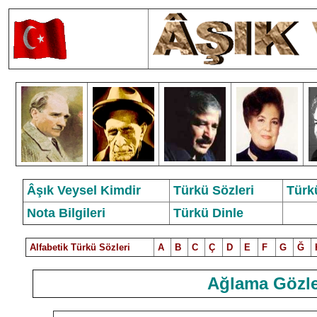
Âşık Veysel Kimdir
Türkü Sözleri
Türk
Nota Bilgileri
Türkü Dinle
Alfabetik Türkü Sözleri
A
B
C
Ç
D
E
F
G
Ğ
Ağlama Gözle