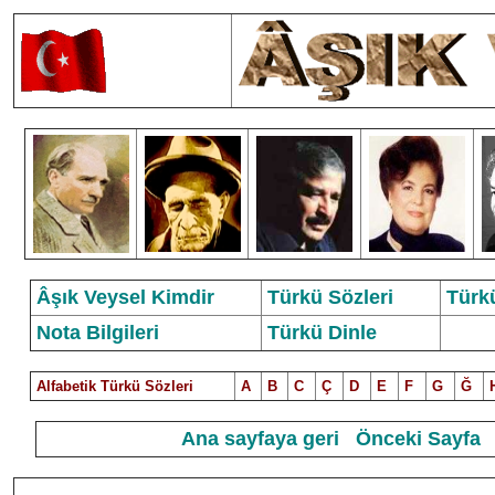
Âşık Veysel Kimdir
Türkü Sözleri
Türk
Nota Bilgileri
Türkü Dinle
Alfabetik Türkü Sözleri
A
B
C
Ç
D
E
F
G
Ğ
Ana sayfaya geri
Önceki Sayfa
5