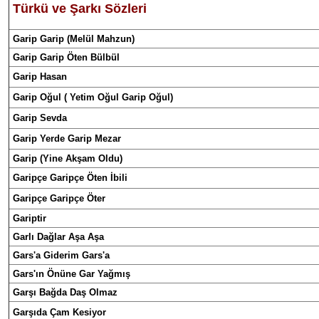
Türkü
ve
Şarkı Sözleri
Garip Garip (Melül Mahzun)
Garip Garip Öten Bülbül
Garip Hasan
Garip Oğul ( Yetim Oğul Garip Oğul)
Garip Sevda
Garip Yerde Garip Mezar
Garip (Yine Akşam Oldu)
Garipçe Garipçe Öten İbili
Garipçe Garipçe Öter
Gariptir
Garlı Dağlar Aşa Aşa
Gar
s'
a Giderim Gars'a
Gars'ın Önüne Gar Yağmış
Garşı Bağda Daş Olmaz
Garşıda Çam Kesiyor