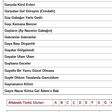
Garşıda Kürd Evleri
Garşıdan Gel Göreyim (Cimdallı)
Gaş Gabağın Yerle Gedir
Gaşı Kemana Benzer
Gaşların (Ay Nazenin Gabağın)
Gatıranlar Gatıranlar
Gaya Başı Dirgenlik
Gayalar Gölgelendi
Gayalar Ulam Ulam
Gaybana Geceler
Gayetle Bir Yavru Güzel Olmasa
Gayfe Oldum Tavalarda Gavruldum
Gaynananın Kilimi
Gayre Nazar Kılma Gel Âdem'e Bak
Alfabetik Türkü Sözleri
A
B
C
Ç
D
E
F
G
Ğ