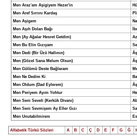
Men Araz'am Aşigiyem Hezer'in
Hü
Men Aref Sırrını Kardaş
Pî
Men Aşigem
Na
Men Aşıh Dolan Bağı
İb
Men (Ay Ağalar Hesret Getdim)
Az
Men Bu Elin Gızıyam
Se
Men Dedi (Bir Üzü Hallının)
Âş
Men (Gözel Sana Melum Olsun)
Âş
Men Gülümü Deste Bağlaram
Me
Men Ne Dedim Ki
B
Men Oldum (Dad Eylerem)
Âş
Men Periyem Ayım Yohtur
He
Men Seni Seveli (Kerkük Divanı)
Ab
Men Seni Sevmişem Ay Eller Gızı
Sa
Men Unutabilmirem
Es
Alfabetik Türkü Sözleri
A
B
C
Ç
D
E
F
G
Ğ