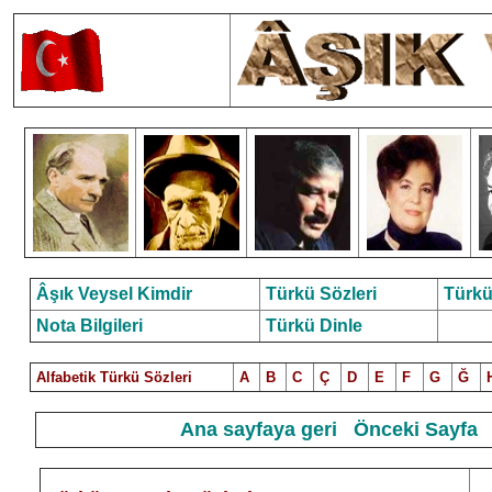
Âşık Veysel Kimdir
Türkü Sözleri
Türkü
Nota Bilgileri
Türkü Dinle
Alfabetik Türkü Sözleri
A
B
C
Ç
D
E
F
G
Ğ
Ana sayfaya geri
Önceki Sayfa
8