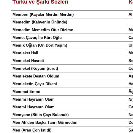
Türkü
ve
Şarkı Sözleri
K
Memberi (Kayalar Merdin Merdin)
Ah
Memedim (Kahvenin Önünde)
Memedim Memedim Otur Dizime
Mu
Memet Çavuş İle Kürt Oğlu
Ca
Memik Oğlan (On Dört Yaşım)
Ül
Memleket Hali
Ma
Memleket Hasreti
Şe
Memleket (Köyüm Şurut)
Ce
Memlekete Destan Oldum
Âş
Memleketin Çayır Dikeni
Ha
Memmet Emmi
Âş
Memmi Hayranın Olam
Ni
Memmi Hayranın Olam
Ca
Memyane (Bitlis Çayı Bulanuk)
Ne
Men Ali'den Başka Tanrı Görmedim
De
Men (Aran Çoh İstidi)
Ş