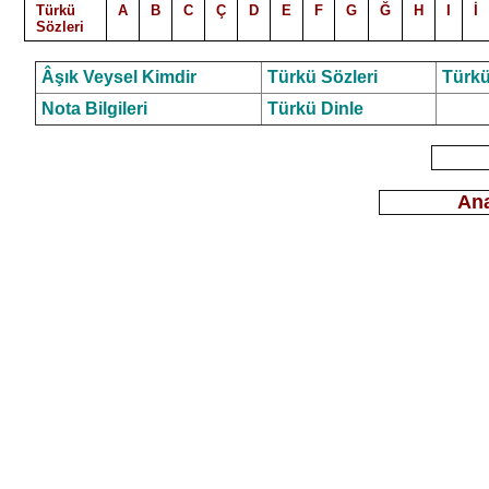
Türkü
A
B
C
Ç
D
E
F
G
Ğ
H
I
İ
Sözleri
Âşık Veysel Kimdir
Türkü Sözleri
Türkü
Nota Bilgileri
Türkü Dinle
Ana