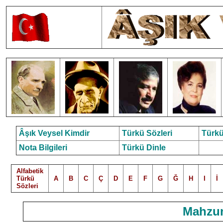
Âşık Veysel Kimdir
Türkü Sözleri
Türkü
Nota Bilgileri
Türkü Dinle
Alfabetik
Türkü
A
B
C
Ç
D
E
F
G
Ğ
H
I
İ
Sözleri
Mahzun