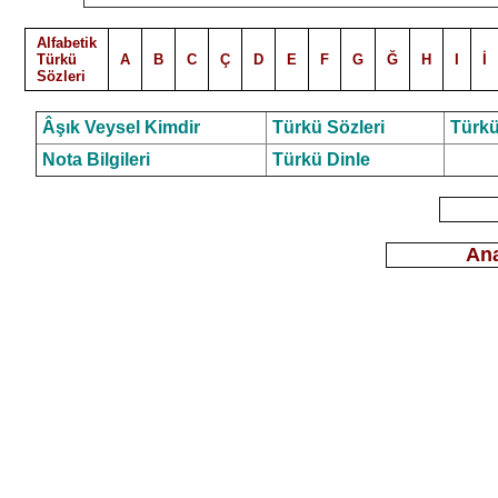
Alfabetik
Türkü
A
B
C
Ç
D
E
F
G
Ğ
H
I
İ
Sözleri
Âşık Veysel Kimdir
Türkü Sözleri
Türkü
Nota Bilgileri
Türkü Dinle
Ana