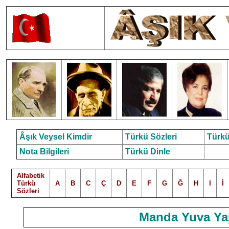
Âşık Veysel Kimdir
Türkü Sözleri
Türkü
Nota Bilgileri
Türkü Dinle
Alfabetik
Türkü
A
B
C
Ç
D
E
F
G
Ğ
H
I
İ
Sözleri
Manda Yuva Yap