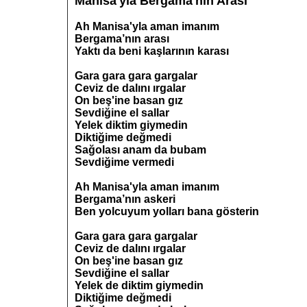
Manisa'yla Bergama'nın Arası
Ah Manisa'yla aman imanım
Bergama’nın arası
Yaktı da beni kaşlarının karası
Gara gara gara gargalar
Ceviz de dalını ırgalar
On beş'ine basan gız
Sevdiğine el sallar
Yelek diktim giymedin
Diktiğime değmedi
Sağolası anam da bubam
Sevdiğime vermedi
Ah Manisa'yla aman imanım
Bergama’nın askeri
Ben yolcuyum yolları bana gösterin
Gara gara gara gargalar
Ceviz de dalını ırgalar
On beş'ine basan gız
Sevdiğine el sallar
Yelek de diktim giymedin
Diktiğime değmedi