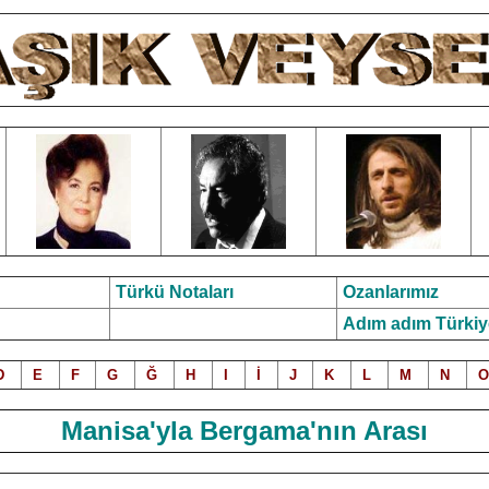
Türkü Notalar
ı
Ozanlarımız
Adım adım Türkiy
D
E
F
G
Ğ
H
I
İ
J
K
L
M
N
O
Manisa'yla Bergama'nın Arası