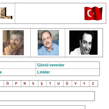
Gönül verenler
e
Linkler
Ö
P
R
S
Ş
T
U
Ü
V
Y
Z