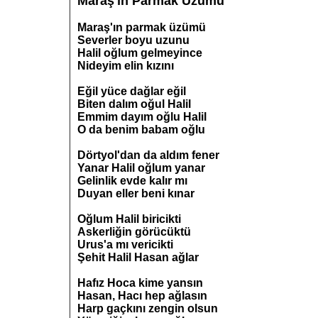
Maraş'ın Parmak Üzümü
Maraş'ın parmak üzümü
Severler boyu uzunu
Halil oğlum gelmeyince
Nideyim elin kızını
Eğil yüce dağlar eğil
Biten dalım oğul Halil
Emmim dayım oğlu Halil
O da benim babam oğlu
Dörtyol'dan da aldım fener
Yanar Halil oğlum yanar
Gelinlik evde kalır mı
Duyan eller beni kınar
Oğlum Halil biricikti
Askerliğin görücüktü
Urus'a mı vericikti
Şehit Halil Hasan ağlar
Hafız Hoca kime yansın
Hasan, Hacı hep ağlasın
Harp gaçkını zengin olsun