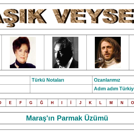
Türkü Notalar
ı
Ozanlarımız
Adım adım Türkiy
D
E
F
G
Ğ
H
I
İ
J
K
L
M
N
O
Maraş'ın Parmak Üzümü