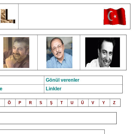
Gönül verenler
e
Linkler
Ö
P
R
S
Ş
T
U
Ü
V
Y
Z