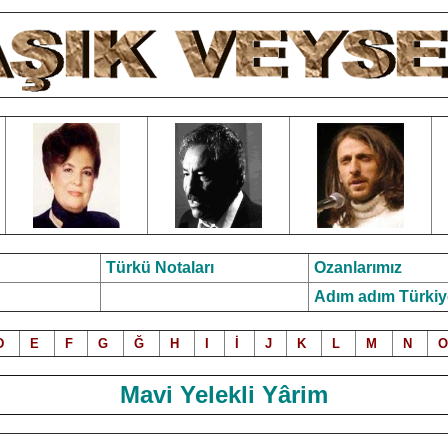
Türkü Notalar
ı
Ozanlarımız
Adım adım Türkiy
D
E
F
G
Ğ
H
I
İ
J
K
L
M
N
O
Mavi Yelekli Yârim