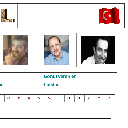
Gönül verenler
e
Linkler
Ö
P
R
S
Ş
T
U
Ü
V
Y
Z