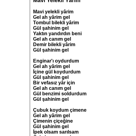
Mavi Yelekli Yârim
Mavi yelekli yârim
Gel ah yârim gel
Tombul bilekli yârim
Gül şahinim gel
Yaktın yandırdın beni
Gel ah canım gel
Demir bilekli yârim
Gül şahinim gel
Enginar'ı oydurdum
Gel ah yârim gel
İçine gül koydurdum
Gül şahinim gel
Bir vefasız yâr için
Gel ah canım gel
Gül benzimi soldurdum
Gül şahinim gel
Çubuk koydum çimene
Gel ah yârim gel
Çimenin çiçeğine
Gül şahinim gel
İpek olsam sarılsam