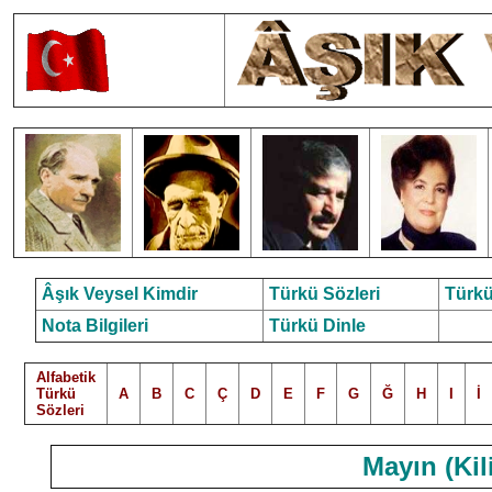
Âşık Veysel Kimdir
Türkü Sözleri
Türkü
Nota Bilgileri
Türkü Dinle
Alfabetik
Türkü
A
B
C
Ç
D
E
F
G
Ğ
H
I
İ
Sözleri
Mayın (Kil