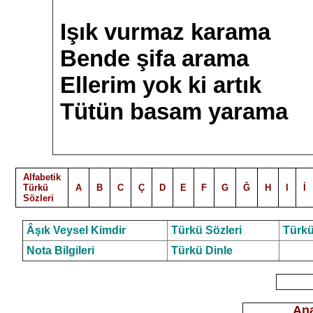
Işık vurmaz karama
Bende şifa arama
Ellerim yok ki artık
Tütün basam yarama
Alfabetik
Türkü
A
B
C
Ç
D
E
F
G
Ğ
H
I
İ
Sözleri
Âşık Veysel Kimdir
Türkü Sözleri
Türkü
Nota Bilgileri
Türkü Dinle
Ana