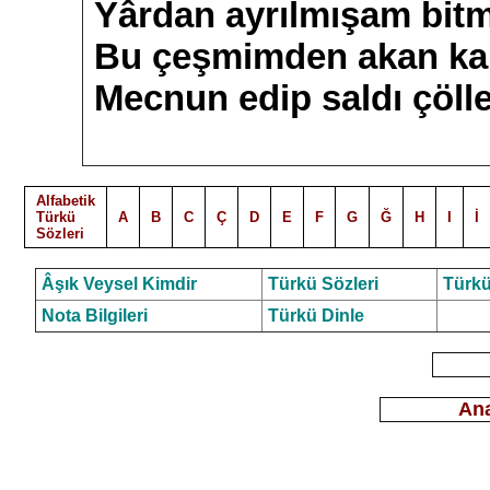
Yârdan ayrılmışam bit
Bu çeşmimden akan ka
Mecnun edip saldı çölle
Alfabetik
Türkü
A
B
C
Ç
D
E
F
G
Ğ
H
I
İ
Sözleri
Âşık Veysel Kimdir
Türkü Sözleri
Türkü
Nota Bilgileri
Türkü Dinle
Ana