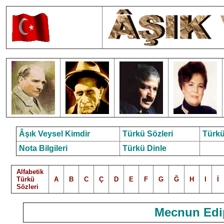
Âşık Veysel Kimdir
Türkü Sözleri
Türkü
Nota Bilgileri
Türkü Dinle
Alfabetik
Türkü
A
B
C
Ç
D
E
F
G
Ğ
H
I
İ
Sözleri
Mecnun Edip