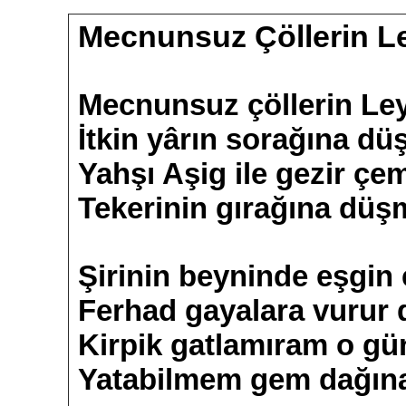
Mecnunsuz Çöllerin L
Mecnunsuz çöllerin Le
İtkin yârın sorağına 
Yahşı Aşig ile gezir ç
Tekerinin gırağına dü
Şirinin beyninde eşgin 
Ferhad gayalara vurur 
Kirpik gatlamıram o gü
Yatabilmem gem dağı