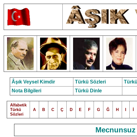
Âşık Veysel Kimdir
Türkü Sözleri
Türkü
Nota Bilgileri
Türkü Dinle
Alfabetik
Türkü
A
B
C
Ç
D
E
F
G
Ğ
H
I
İ
Sözleri
Mecnunsuz Ç