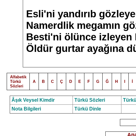
Esli'ni yandırıb gözley
Namerdlik megamın göz
Besti'ni ölünce izleyen
Öldür gurtar ayağına
Alfabetik
Türkü
A
B
C
Ç
D
E
F
G
Ğ
H
I
İ
Sözleri
Âşık Veysel Kimdir
Türkü Sözleri
Türkü
Nota Bilgileri
Türkü Dinle
Ana