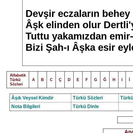
Devşir eczaların behey
Âşk elinden olur Dertli
Tuttu yakamızdan emir-
Bizi Şah-ı Âşka esir eyl
Alfabetik
Türkü
A
B
C
Ç
D
E
F
G
Ğ
H
I
İ
Sözleri
Âşık Veysel Kimdir
Türkü Sözleri
Türkü
Nota Bilgileri
Türkü Dinle
Ana