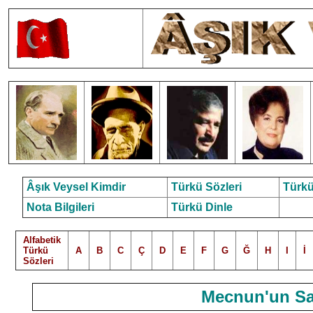
Âşık Veysel Kimdir
Türkü Sözleri
Türkü
Nota Bilgileri
Türkü Dinle
Alfabetik
Türkü
A
B
C
Ç
D
E
F
G
Ğ
H
I
İ
Sözleri
Mecnun'un Sa