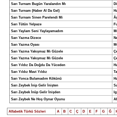
Sarı Turnam Bugün Yaralandın Mı
Di
Sarı Turnam (Haber Al Da Gel)
H
Sarı Turnam Sinen Parelendi Mi
Âş
Sarı Tütün Yelpaze
F
Sarı Yaylam Seni Yaylayamadım
M
Sarı Yazma Dizece
Ne
Sarı Yazma Oyası
M
Sarı Yazma Yakışmaz Mı Güzele
Çe
Sarı Yazma Yakışmaz Mı Güzele
Çe
Sarı Yıldız Da Doğdu Da Yüceden
H
Sarı Yıldız Mavi Yıldız
T
Sarı Yonca Bulamadım Kökünü
H
Sarı Zeybek İnip Gelir İnişten
S
Sarı Zeybek İnüp Gelir İnişden
I
Sarı Zeybek Ne Hoş Oynar Oyunu
A
Alfabetik Türkü Sözleri
A
B
C
Ç
D
E
F
G
Ğ