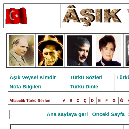
Âşık Veysel Kimdir
Türkü Sözleri
Türk
Nota Bilgileri
Türkü Dinle
Alfabetik Türkü Sözleri
A
B
C
Ç
D
E
F
G
Ğ
Ana sayfaya geri
Önceki Sayfa
1