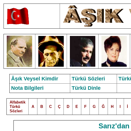
Âşık Veysel Kimdir
Türkü Sözleri
Türk
Nota Bilgileri
Türkü Dinle
Alfabetik
Türkü
A
B
C
Ç
D
E
F
G
Ğ
H
I
İ
Sözleri
Sarız'dan