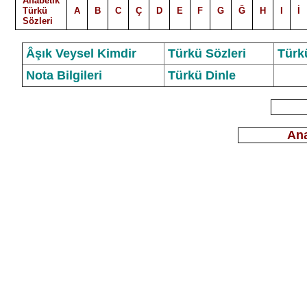
Alfabetik
Türkü
A
B
C
Ç
D
E
F
G
Ğ
H
I
İ
Sözleri
Âşık Veysel Kimdir
Türkü Sözleri
Türk
Nota Bilgileri
Türkü Dinle
Ana