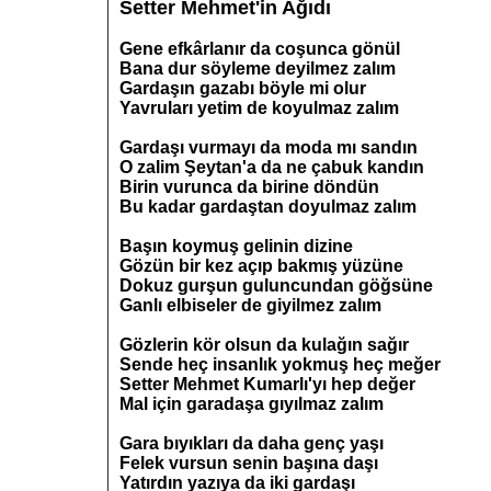
Setter Mehmet'in Ağıdı
Gene efkârlanır da coşunca gönül
Bana dur söyleme deyilmez zalım
Gardaşın gazabı böyle mi olur
Yavruları yetim de koyulmaz zalım
Gardaşı vurmayı da moda mı sandın
O zalim Şeytan'a da ne çabuk kandın
Birin vurunca da birine döndün
Bu kadar gardaştan doyulmaz zalım
Başın koymuş gelinin dizine
Gözün bir kez açıp bakmış yüzüne
Dokuz gurşun guluncundan göğsüne
Ganlı elbiseler de giyilmez zalım
Gözlerin kör olsun da kulağın sağır
Sende heç insanlık yokmuş heç meğer
Setter Mehmet Kumarlı'yı hep değer
Mal için garadaşa gıyılmaz zalım
Gara bıyıkları da daha genç yaşı
Felek vursun senin başına daşı
Yatırdın yazıya da iki gardaşı