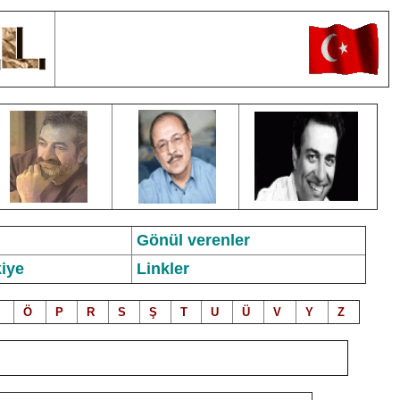
Gönül verenler
iye
Linkler
Ö
P
R
S
Ş
T
U
Ü
V
Y
Z