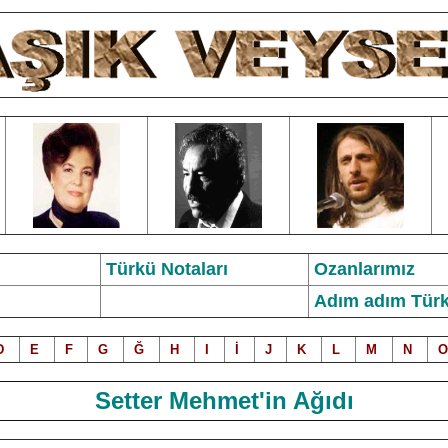
Türkü Notalar
ı
Ozanlarımız
Adım adım Türk
D
E
F
G
Ğ
H
I
İ
J
K
L
M
N
O
Setter Mehmet'in Ağıdı