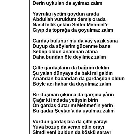
Derin uykuları da ayılmaz zalım
Yavruları yetim goydun arada
Abdullah vuruldum demiş orada
Nasıl teltik çektin Setter Mehmet'e
Gıyıp da toprağa da goyulmaz zalım
Gardaş bulunur mu da vay yazık sana
Duyup da söylerim gücenme bana
Sebep oldun ananınan atana
Daha bundan öte deyilmez zalım
Çifte gardaşların da bağrını deldin
Şu yalan dünyaya da baki mi galdın
Anandan babandan da gardaşdan oldun
Böyle acı habar da duyulmaz zalım
Bir düşman çıkınca da garşına yârin
Çağır ki imdada yetişsin birin
On gardaş dutar mı Mehmet'in yerin
Bu gadar Şeytan'a da uyulmaz zalım
Vurdun gardaşlara da çifte yarayı
Yuva bozup da veran ettin orayı
Şimdi yeni buldun da köşkü sarayı