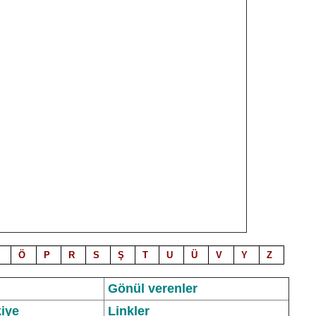
Ö
P
R
S
Ş
T
U
Ü
V
Y
Z
Gönül verenler
iye
Linkler