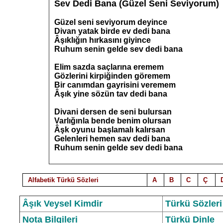
Sev Dedi Bana (Güzel Seni Seviyorum)
Güzel seni seviyorum deyince
Divan yatak birde ev dedi bana
Âşıklığın hırkasını giyince
Ruhum senin gelde sev dedi bana
Elim sazda saçlarına eremem
Gözlerini kirpiğinden göremem
Bir canımdan gayrisini veremem
Âşık yine sözün tav dedi bana
Divani dersen de seni bulursan
Varlığınla bende benim olursan
Âşk oyunu başlamalı kalırsan
Gelenleri hemen sav dedi bana
Ruhum senin gelde sev dedi bana
Alfabetik Türkü Sözleri
A
B
C
Ç
Âşık Veysel Kimdir
Türkü Sözleri
Nota Bilgileri
Türkü Dinle