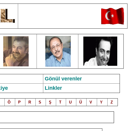
Gönül verenler
iye
Linkler
Ö
P
R
S
Ş
T
U
Ü
V
Y
Z