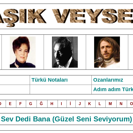
Türkü Notalar
ı
Ozanlarımız
Adım adım Türk
D
E
F
G
Ğ
H
I
İ
J
K
L
M
N
O
Sev Dedi Bana (Güzel Seni Seviyorum)