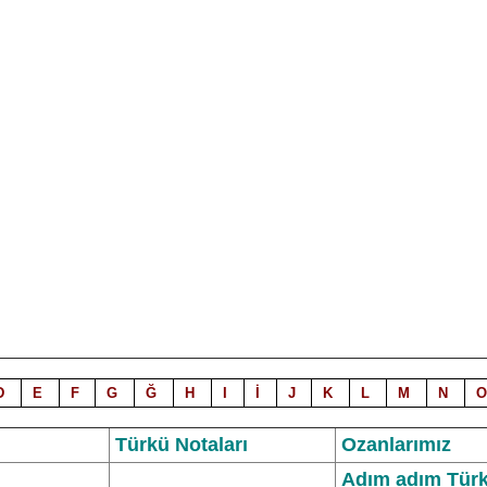
D
E
F
G
Ğ
H
I
İ
J
K
L
M
N
O
Türkü Notalar
ı
Ozanlarımız
Adım adım Türk