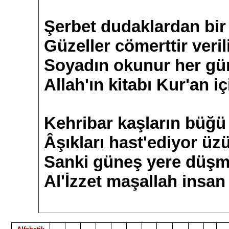
Şerbet dudaklardan bi
Güzeller cömerttir veril
Soyadın okunur her gün
Allah'ın kitabı Kur'an i
Kehribar kaşların büğü
Âşıkları hast'ediyor üz
Sanki güneş yere düşm
Al'İzzet maşallah insan