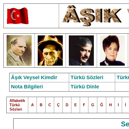
Âşık Veysel Kimdir
Türkü Sözleri
Türk
Nota Bilgileri
Türkü Dinle
Alfabetik
Türkü
A
B
C
Ç
D
E
F
G
Ğ
H
I
İ
Sözleri
Se