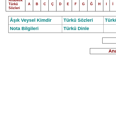
Alfabetik
Türkü
A
B
C
Ç
D
E
F
G
Ğ
H
I
İ
Sözleri
Âşık Veysel Kimdir
Türkü Sözleri
Türk
Nota Bilgileri
Türkü Dinle
Ana