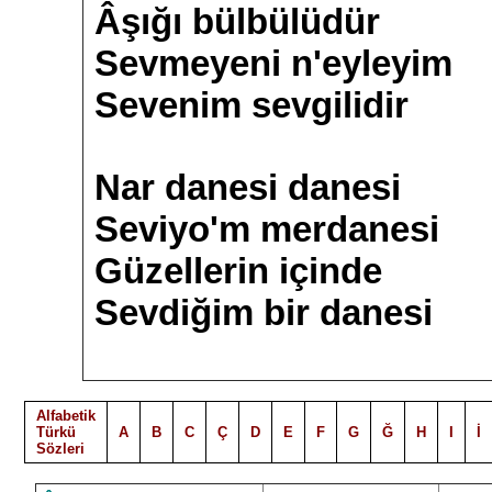
Âşığı bülbülüdür
Sevmeyeni n'eyleyim
Sevenim sevgilidir
Nar danesi danesi
Seviyo'm merdanesi
Güzellerin içinde
Sevdiğim bir danesi
Alfabetik
Türkü
A
B
C
Ç
D
E
F
G
Ğ
H
I
İ
Sözleri