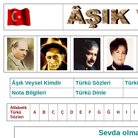
Âşık Veysel Kimdir
Türkü Sözleri
Türk
Nota Bilgileri
Türkü Dinle
Alfabetik
Türkü
A
B
C
Ç
D
E
F
G
Ğ
H
I
İ
Sözleri
Sevda olma