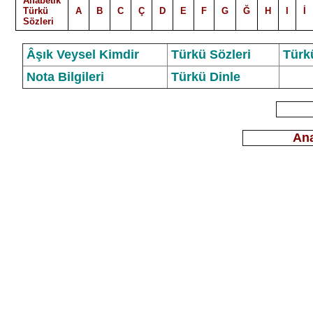
Alfabetik
Türkü
A
B
C
Ç
D
E
F
G
Ğ
H
I
İ
Sözleri
Âşık Veysel Kimdir
Türkü Sözleri
Türk
Nota Bilgileri
Türkü Dinle
Ana