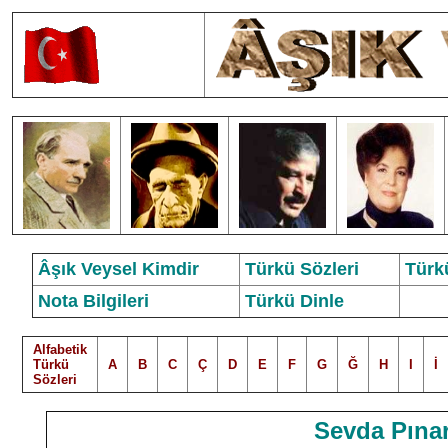
Âşık Veysel Kimdir
Türkü Sözleri
Türk
Nota Bilgileri
Türkü Dinle
Alfabetik
Türkü
A
B
C
Ç
D
E
F
G
Ğ
H
I
İ
Sözleri
Sevda Pınar