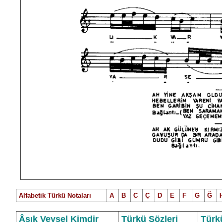
Alfabetik Türkü Notalar
ı
A
B
C
Ç
D
E
F
G
Ğ
Âşık Veysel Kimdir
Türkü Sözleri
Türk