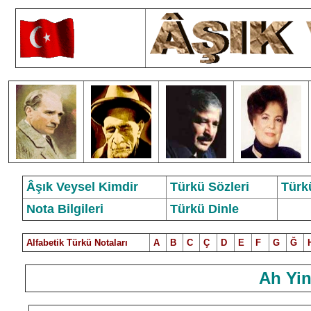
Âşık Veysel Kimdir
Türkü Sözleri
Türk
Nota Bilgileri
Türkü Dinle
Alfabetik Türkü Notalar
ı
A
B
C
Ç
D
E
F
G
Ğ
Ah Yi