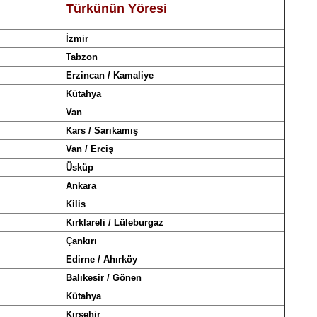
Türkünün Yöresi
İzmir
Tabzon
Erzincan / Kamaliye
Kütahya
Van
Kars / Sarıkamış
Van / Erciş
Üsküp
Ankara
Kilis
Kırklareli / Lüleburgaz
Çankırı
Edirne / Ahırköy
Balıkesir / Gönen
Kütahya
Kırşehir