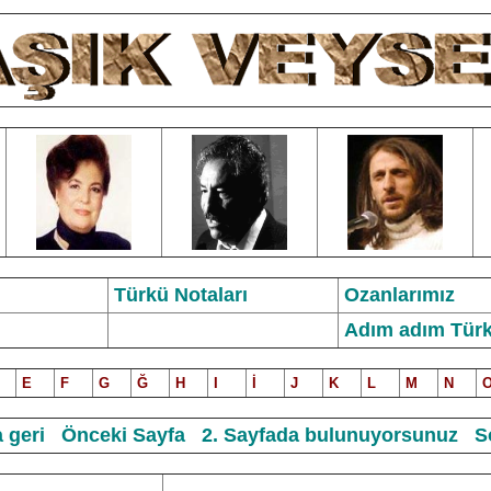
Türkü Notalar
ı
Ozanlarımız
Adım adım Türk
E
F
G
Ğ
H
I
İ
J
K
L
M
N
 geri
Önceki Sayfa
2. Sayfada bulunuyorsunuz
S