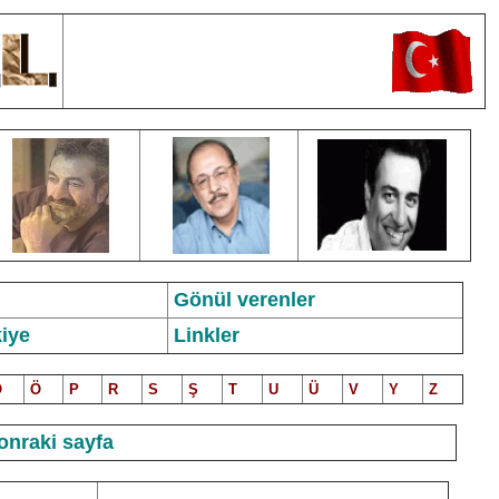
Gönül verenler
iye
Linkler
O
Ö
P
R
S
Ş
T
U
Ü
V
Y
Z
onraki sayfa