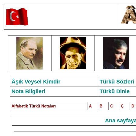
Âşık Veysel Kimdir
Türkü Sözleri
Nota Bilgileri
Türkü Dinle
Alfabetik Türkü Notalar
ı
A
B
C
Ç
D
Ana sayfaya