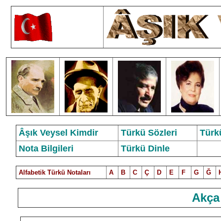
Âşık Veysel Kimdir
Türkü Sözleri
Türk
Nota Bilgileri
Türkü Dinle
Alfabetik Türkü Notalar
ı
A
B
C
Ç
D
E
F
G
Ğ
Akça