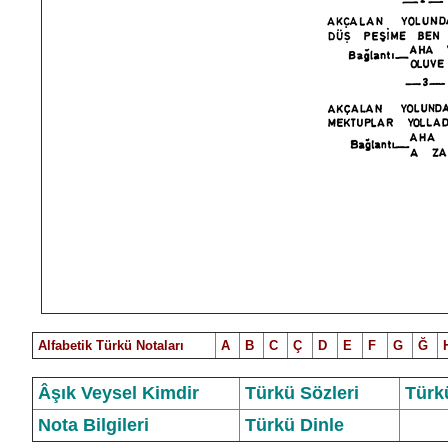
Alfabetik Türkü Notalar
ı
A
B
C
Ç
D
E
F
G
Ğ
Âşık Veysel Kimdir
Türkü Sözleri
Türk
Nota Bilgileri
Türkü Dinle