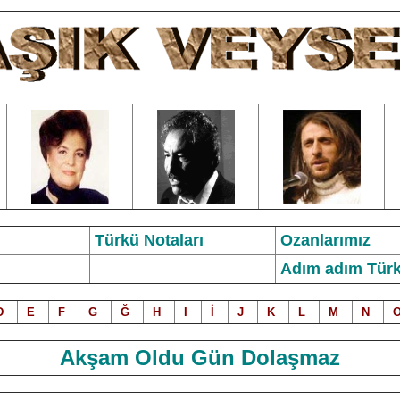
Türkü Notalar
ı
Ozanlarımız
Adım adım Türk
D
E
F
G
Ğ
H
I
İ
J
K
L
M
N
Akşam Oldu Gün Dolaşmaz