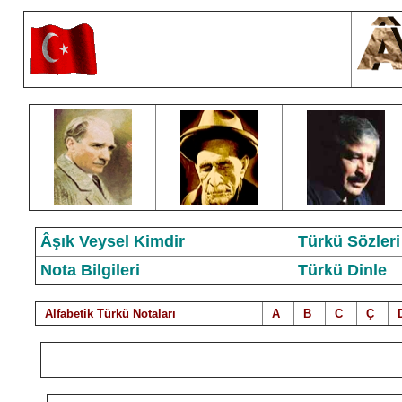
Âşık Veysel Kimdir
Türkü Sözleri
Nota Bilgileri
Türkü Dinle
Alfabetik Türkü Notalar
ı
A
B
C
Ç