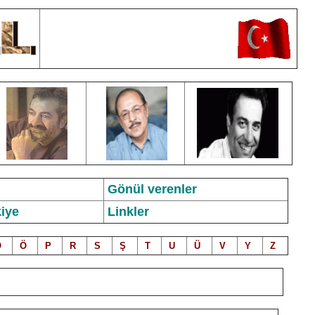
Gönül verenler
iye
Linkler
O
Ö
P
R
S
Ş
T
U
Ü
V
Y
Z