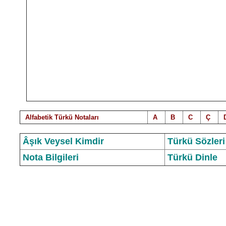
Alfabetik Türkü Notalar
ı
A
B
C
Ç
Âşık Veysel Kimdir
Türkü Sözleri
Nota Bilgileri
Türkü Dinle