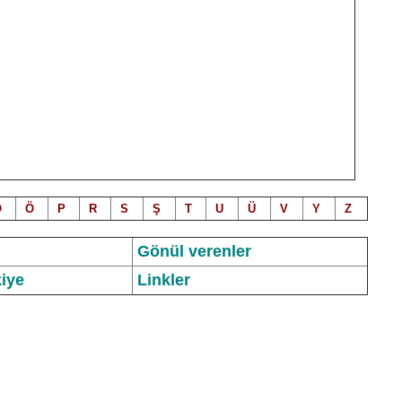
O
Ö
P
R
S
Ş
T
U
Ü
V
Y
Z
Gönül verenler
iye
Linkler