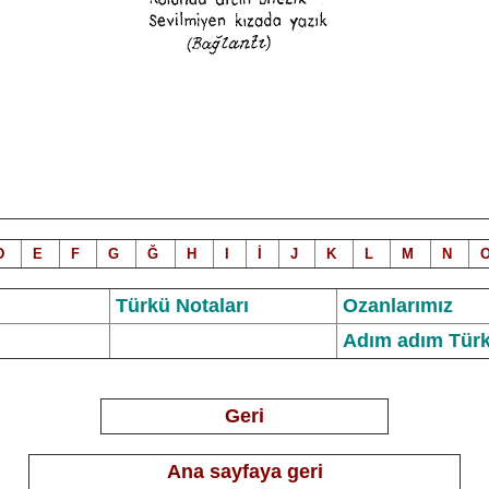
D
E
F
G
Ğ
H
I
İ
J
K
L
M
N
Türkü Notalar
ı
Ozanlarımız
Adım adım Türk
Geri
Ana sayfaya geri