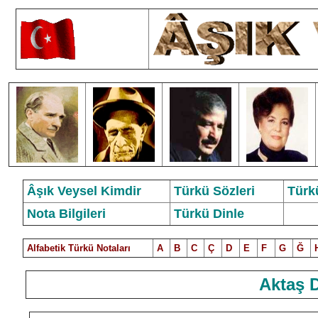
Âşık Veysel Kimdir
Türkü Sözleri
Türk
Nota Bilgileri
Türkü Dinle
Alfabetik Türkü Notalar
ı
A
B
C
Ç
D
E
F
G
Ğ
Aktaş 