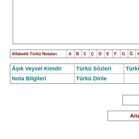
Alfabetik Türkü Notalar
ı
A
B
C
Ç
D
E
F
G
Ğ
Âşık Veysel Kimdir
Türkü Sözleri
Türk
Nota Bilgileri
Türkü Dinle
Ana