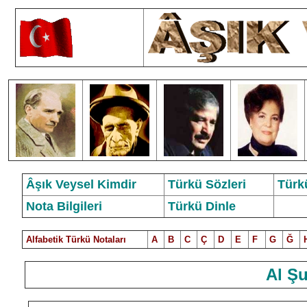
Âşık Veysel Kimdir
Türkü Sözleri
Türk
Nota Bilgileri
Türkü Dinle
Alfabetik Türkü Notalar
ı
A
B
C
Ç
D
E
F
G
Ğ
Al Ş