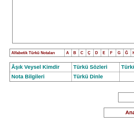
Alfabetik Türkü Notalar
ı
A
B
C
Ç
D
E
F
G
Ğ
Âşık Veysel Kimdir
Türkü Sözleri
Türk
Nota Bilgileri
Türkü Dinle
Ana