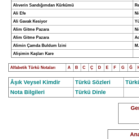
Alıverin Sandığımdan Kürkümü
Re
Ali Efe
Ni
Ali Gavak Kesiyor
Y
Alim Gitme Pazara
Ni
Alim Gitme Pazara
A
Alimin Çamda Buldum İzini
M.
Alişimin Kaşları Kare
Alfabetik Türkü Notalar
ı
A
B
C
Ç
D
E
F
G
Ğ
Âşık Veysel Kimdir
Türkü Sözleri
Türk
Nota Bilgileri
Türkü Dinle
Ger
Ana