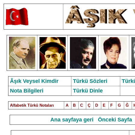
Âşık Veysel Kimdir
Türkü Sözleri
Türk
Nota Bilgileri
Türkü Dinle
Alfabetik Türkü Notalar
ı
A
B
C
Ç
D
E
F
G
Ğ
Ana sayfaya geri
Önceki Sayfa
3