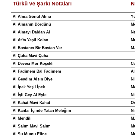
Türkü
ve
Şarkı
Notalar
ı
N
Al Alma Gönül Alma
Y
Al Almanın Dördünü
M
Al Almayı Daldan Al
Ne
Al At'ta Yeşil Kolan
Mu
Al Bostancı Bir Bostan Ver
M.
Al Çuha Mavi Çuha
Al Devesi Mor Köşekli
Ce
Al Fadimem Bal Fadimem
Al
Al Geydim Alsın Diye
Ni
Al İpek Yeşil İpek
M
Al İşli Gey Al Eyle
Ni
Al Kahat Mavi Kahat
O
Al Kanlar İçinde Yatan Meleğim
Ni
Al Mendili
M.
Al Şalım Mavi Şalım
M
Al Şu Mumu Eline
Mu