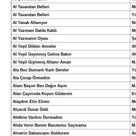
Al Tavandan Belleri
Mu
Al Tavandan Belleri
Y
Al Yanak Allanıyor
Ni
Al Yazmam Dalda Kaldı
Mu
Al Yazmanın Oyası
Şe
Al Yeşil Dökün Anneler
A
Al Yeşil Geyinmiş Geline Bakın
A
Al Yeşil Giyinmiş Allanır Aman
M.
Ala Boz Dumanlı Karlı Dereler
Y
Ala Çorap Örmedim
Ni
Alam Başım Ben Dağın Aşım
M.
Alan Çayırında Koyun Güdersin
E
Alaydım Elin Elime
M
Alçacık Duvar Üstü
Mu
Alettine Vardım Durmadım
Y
Alıda Verin Benim Barutumu Saçmama
M.
Alıverin Dabancamı Doldurem
A