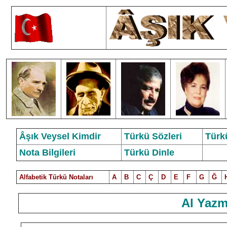
Âşık Veysel Kimdir
Türkü Sözleri
Türk
Nota Bilgileri
Türkü Dinle
Alfabetik Türkü Notalar
ı
A
B
C
Ç
D
E
F
G
Ğ
Al Yazm