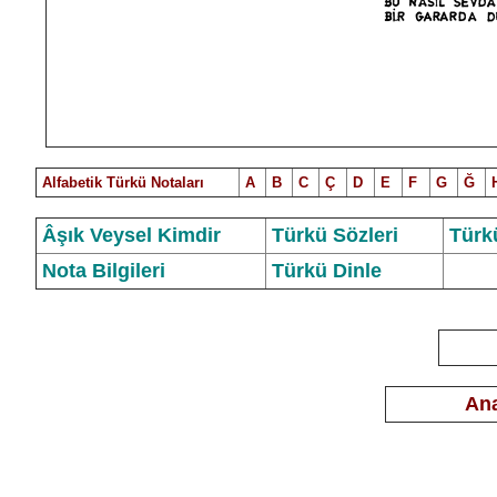
Alfabetik Türkü Notalar
ı
A
B
C
Ç
D
E
F
G
Ğ
Âşık Veysel Kimdir
Türkü Sözleri
Türk
Nota Bilgileri
Türkü Dinle
Ana